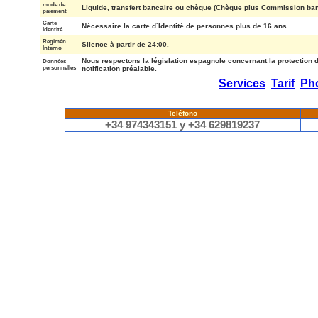
mode de
Liquide, transfert bancaire ou chèque (Chèque plus Commission banc
paiement
Carte
Nécessaire la carte d´Identité de personnes plus de 16 ans
Identité
Regimén
Silence à partir de 24:00.
Interno
Nous respectons la législation espagnole concernant la protection
Données
personnelles
notification préalable.
Services
Tarif
Ph
Teléfono
+34 974343151 y +34 629819237