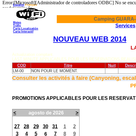
Español
Français
Camping GUARA-A
Meteo
Services
Tráfic
Carta Localizatión
Carta Interactif
NOUVEAU WEB 2014
L
Actualization comptant.
LAST MINUTE APPLICABLES POUR LES RESERVATIONS REALIS
COD
Titre
Nuit
Descr
LM-00
NON POUR LE MOMENT.
Consulter les activités à faire (Canyoning, esca
P
PROMOTIONS APPLICABLES POUR LES RESERVATI
Pas 1: Date
.
du Entrée
<
agosto de 2026
>
lu.
ma.
mi.
ju.
vi.
sá.
do.
27
28
29
30
31
1
2
3
4
5
7
8
9
6