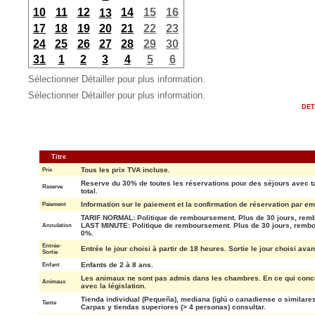
10
11
12
14
15
16
13
17
18
19
20
21
22
23
24
25
26
27
28
29
30
31
1
2
3
4
5
6
Sélectionner Détailler pour plus information.
Sélectionner Détailler pour plus information.
DET
Titre
Tous les prix TVA incluse.
Prix
Reserve du 30% de toutes les réservations pour des séjours avec 
Reserve
total.
Information sur le paiement et la confirmation de réservation par e
Paiement
TARIF NORMAL: Politique de remboursement. Plus de 30 jours, rem
LAST MINUTE: Politique de remboursement. Plus de 30 jours, rembou
Annulation
0%.
Entrée-
Entrée le jour choisi à partir de 18 heures. Sortie le jour choisi ava
Sortie
Enfants de 2 à 8 ans.
Enfant
Les animaux ne sont pas admis dans les chambres. En ce qui conce
Animaux
avec la législation.
Tienda individual (Pequeña), mediana (iglú o canadiense o similare
Tente
Carpas y tiendas superiores (> 4 personas) consultar.